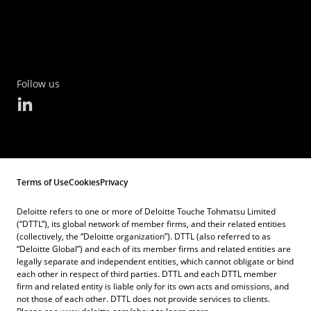
Follow us
Terms of Use
Cookies
Privacy
Deloitte refers to one or more of Deloitte Touche Tohmatsu Limited
(“DTTL”), its global network of member firms, and their related entities
(collectively, the “Deloitte organization”). DTTL (also referred to as
“Deloitte Global”) and each of its member firms and related entities are
legally separate and independent entities, which cannot obligate or bind
each other in respect of third parties. DTTL and each DTTL member
firm and related entity is liable only for its own acts and omissions, and
not those of each other. DTTL does not provide services to clients.