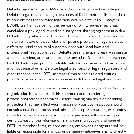
Please see www.deloitte.com/about to learn more.
Deloitte Legal – Lawyers BV/SRL is a Deloitte Legal practice in Belgium.
Deloitte Legal means the legal practices of DTTL member firms or their
related entities that provide legal services. Deloitte Legal – Lawyers
BV/SRL itself is not a part of the network of DTTL, however as it has
concluded a privileged, multidisciplinary cost sharing agreement with a
Deloitte Entity which is part thereof, it became a related entity thereto.
The exact nature of these relationships and provision of legal services
differs by jurisdiction, to allow compliance with local laws and
professional regulations. Each Deloitte Legal practice is legally separate
and independent, and cannot obligate any other Deloitte Legal practice.
Each Deloitte Legal practice is liable only for its own acts and omissions,
and not those of other Deloitte Legal practices. For legal, regulatory and
other reasons, not all DTTL member firms or their related entities
provide legal services or are associated with Deloitte Legal practices.
This communication contains general information only, and no Deloitte
organization is, by means of this communication, rendering
professional advice or services. Before making any decision or taking
any action that may affect your finances or your business, you should
consult a qualified professional adviser. No representations, warranties
or undertakings (express or implied) are given as to the accuracy or
completeness of the information in this communication, and none of
DTTL, its member firms, related entities, employees or agents shall be
liable or responsible for any loss or damage whatsoever arising directly