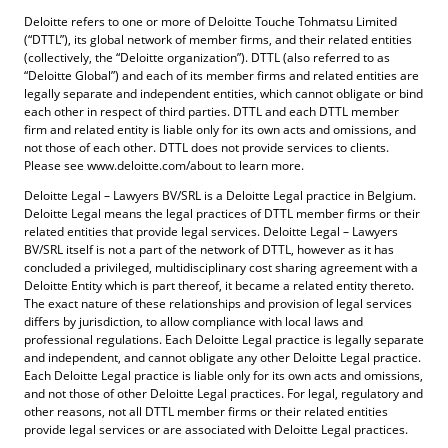
Deloitte refers to one or more of Deloitte Touche Tohmatsu Limited
(“DTTL”), its global network of member firms, and their related entities
(collectively, the “Deloitte organization”). DTTL (also referred to as
“Deloitte Global”) and each of its member firms and related entities are
legally separate and independent entities, which cannot obligate or bind
each other in respect of third parties. DTTL and each DTTL member
firm and related entity is liable only for its own acts and omissions, and
not those of each other. DTTL does not provide services to clients.
Please see www.deloitte.com/about to learn more.
Deloitte Legal – Lawyers BV/SRL is a Deloitte Legal practice in Belgium.
Deloitte Legal means the legal practices of DTTL member firms or their
related entities that provide legal services. Deloitte Legal – Lawyers
BV/SRL itself is not a part of the network of DTTL, however as it has
concluded a privileged, multidisciplinary cost sharing agreement with a
Deloitte Entity which is part thereof, it became a related entity thereto.
The exact nature of these relationships and provision of legal services
differs by jurisdiction, to allow compliance with local laws and
professional regulations. Each Deloitte Legal practice is legally separate
and independent, and cannot obligate any other Deloitte Legal practice.
Each Deloitte Legal practice is liable only for its own acts and omissions,
and not those of other Deloitte Legal practices. For legal, regulatory and
other reasons, not all DTTL member firms or their related entities
provide legal services or are associated with Deloitte Legal practices.