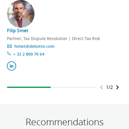
Filip Smet
A
Partner, Tax Dispute Resolution | Direct Tax Risk
fsmet@deloitte.com
+ 32 2 800 70 64
1
/
2
Recommendations