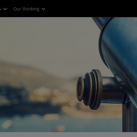
s
Our thinking