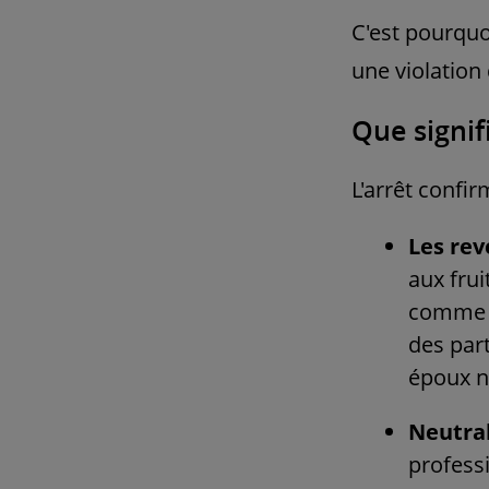
C'est pourquo
une violation 
Que signif
L'arrêt confi
Les re
aux frui
comme i
des part
époux n
Neutral
profess