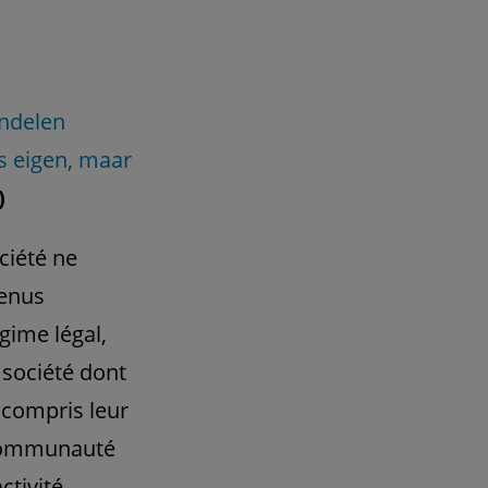
andelen
s eigen, maar
)
ciété ne
venus
gime légal,
 société dont
y compris leur
 communauté
ctivité