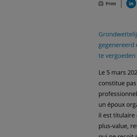
Print
Grondwettelij
gegenereerd d
te vergoeden
Le 5 mars 202
constitue pas
professionnel
un époux orga
il est titulai
plus-value, 
qui ne reçoit 