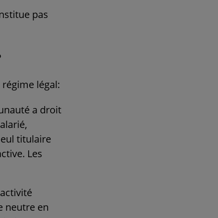
nstitue pas
?
 régime légal:
nauté a droit
alarié,
l titulaire
active. Les
activité
e neutre en