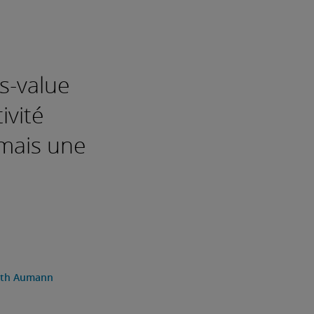
us-value
ivité
 mais une
eth Aumann