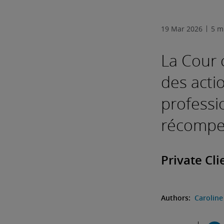
19 Mar 2026
5 m
La Cour c
des actio
professi
récompe
Private Cl
Authors:
Carolin