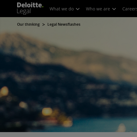
What we do
Who we are
Career
Our thinking
Legal Newsflashes