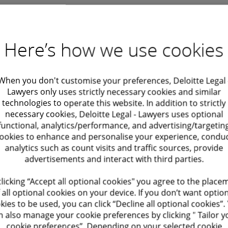
quidation-partage après le divorce, un désaccord a
a plus-value sur les actions de la société d'activité
Here’s how we use cookies
e : cette plus-value relève-t-elle du patrimoine 
u patrimoine commun ?
When you don't customise your preferences, Deloitte Legal 
Lawyers only uses strictly necessary cookies and similar
 la decision
technologies to operate this website. In addition to strictly
necessary cookies, Deloitte Legal - Lawyers uses optional
itutionnelle confirme que lorsqu’un époux crée 
functional, analytics/performance, and advertising/targetin
ookies to enhance and personalise your experience, condu
stion) avec des fonds propres (ou le remploi de c
analytics such as count visits and traffic sources, provide
ctivités professionnelles, les actions relèvent d
advertisements and interact with third parties.
pre, y compris leur plus-value. Le travail, la col
clicking “Accept all optional cookies" you agree to the place
 all optional cookies on your device. If you don’t want optio
ions de l’autre époux ne modifient pas cette qualif
kies to be used, you can click “Decline all optional cookies”.
n also manage your cookie preferences by clicking " Tailor y
, la Cour souligne que le choix d’exercer ou non u
cookie preferences”. Depending on your selected cookie