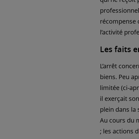
professionnell
récompense c
l’activité pro
Les faits e
L’arrêt conce
biens. Peu ap
limitée (ci-a
il exerçait so
plein dans la
Au cours du m
; les actions 