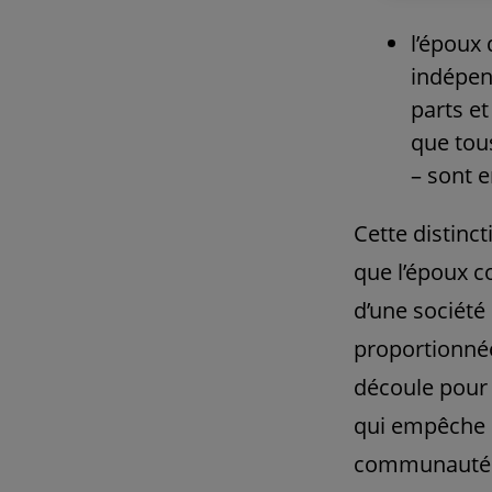
l’époux
indépen
parts et
que tous
– sont 
Cette distinct
que l’époux c
d’une société
proportionnée
découle pour
qui empêche q
communauté pa