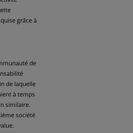
Cette
quise grâce à
communauté de
nsabilité
in de laquelle
laient à temps
n similaire.
xième société
value.